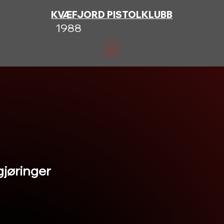
KVÆFJORD PISTOLKLUBB
1988
jøringer