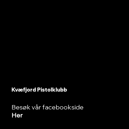
Kvæfjord Pistolklubb
B
esøk vår facebookside
Her