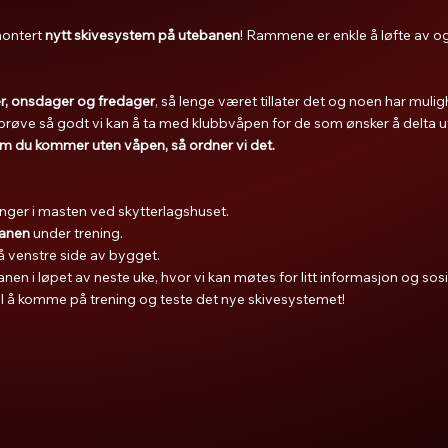
montert
nytt skivesystem på utebanen
! Rammene er enkle å løfte av og
, onsdager og fredager
, så lenge været tillater det og noen har mulighe
prøve så godt vi kan å ta med klubbvåpen for de som ønsker å delta ut
som du kommer uten våpen, så ordner vi det.
ger i masten ved skytterlagshuset.
banen
under trening.
 venstre side av bygget.
nen i løpet av neste uke, hvor vi kan møtes for litt informasjon og so
l å komme på trening og teste det nye skivesystemet!