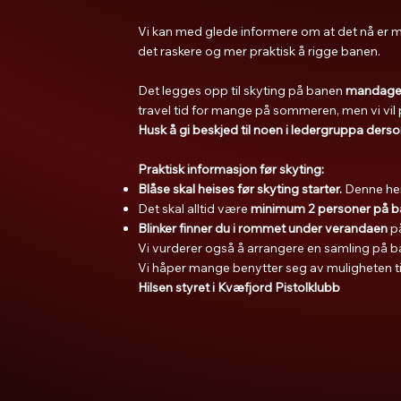
Vi kan med glede informere om at det nå er 
det raskere og mer praktisk å rigge banen.
Det legges opp til skyting på banen
mandager
travel tid for mange på sommeren, men vi vil 
Husk å gi beskjed til noen i ledergruppa der
Praktisk informasjon før skyting:
Blåse skal heises før skyting starter.
Denne hen
Det skal alltid være
minimum 2 personer på 
Blinker finner du i rommet under verandaen
på
Vi vurderer også å arrangere en samling på ba
Vi håper mange benytter seg av muligheten ti
Hilsen styret i Kvæfjord Pistolklubb